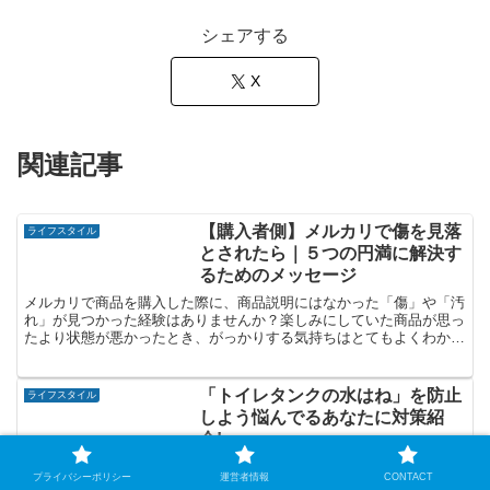
シェアする
X
関連記事
【購入者側】メルカリで傷を見落
ライフスタイル
とされたら｜５つの円満に解決す
るためのメッセージ
メルカリで商品を購入した際に、商品説明にはなかった「傷」や「汚
れ」が見つかった経験はありませんか？楽しみにしていた商品が思っ
たより状態が悪かったとき、がっかりする気持ちはとてもよくわかり
ます。そんなとき、どう出品者に伝えたら良いか悩む人も多...
「トイレタンクの水はね」を防止
ライフスタイル
しよう悩んでるあなたに対策紹
介!
トイレタンクの水はねを防止でムカついているあなたへのアイディア
プライバシーポリシー
運営者情報
CONTACT
です