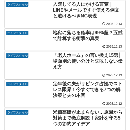
入院してる人にかける言葉｜
ライフスタイル
LINEやメールですぐ使える例文
と避けるべきNG表現
2025.12.13
地獄に落ちる確率は99%超？五戒
ライフスタイル
で計算する衝撃の真実
2025.12.13
「老人ホーム」の言い換え15選│
ライフスタイル
場面別の使い分けと失敗しない伝
え方
2025.12.13
定年後の夫がリビング占拠でスト
ライフスタイル
レス限界！今すぐできる7つの解
決策と夫の本音
2025.12.12
米価高騰が止まらない…原因から
ライフスタイル
対策まで徹底解説！家計を守る5
つの節約アイデア