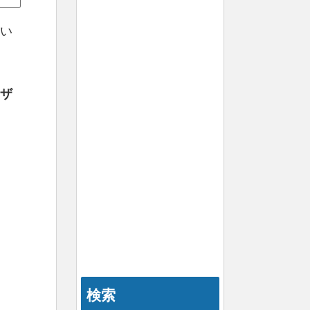
い
ザ
検索