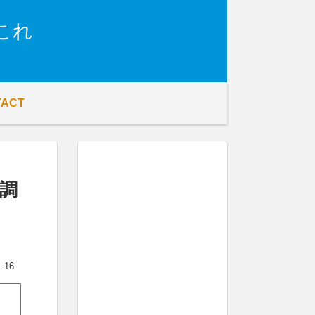
これ
TACT
調
1.16