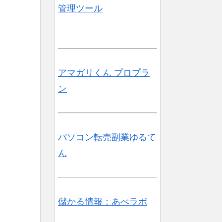
管理ツール
アマガリくん プロプラ
ン
パソコン転売副業ゆるて
ん
儲かる情報：あべラボ