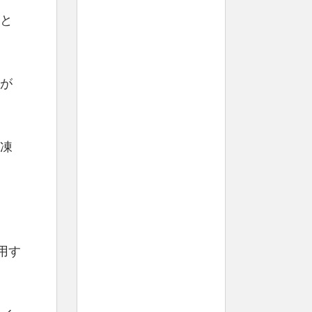
と
が
凍
用す