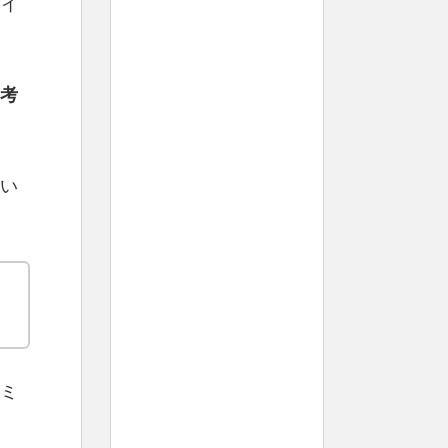
サイ
考
い
ミ