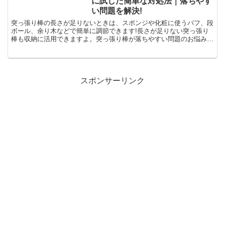
に試した簡単な対処法｜落ちやす
い問題を解決!
突っ張り棒の長さが足りないときは、スポンジや化粧に使うパフ、段
ボール、余り木などで簡単に調節できます!長さが足りない突っ張り
棒も収納に活用できますよ。突っ張り棒が落ちやすい問題のお悩みも
解決!バネ式とジャッキ式の使い分けについても解説します。
スポンサーリンク