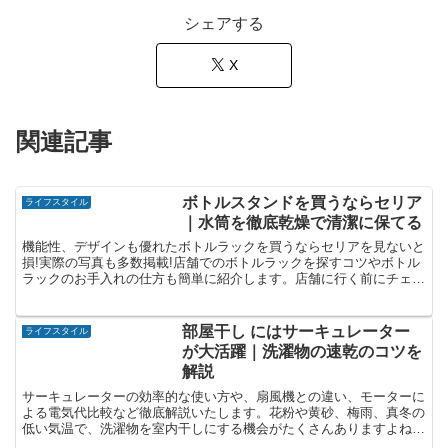
シェアする
X
関連記事
ボトルスタンドを買うならセリア
ライフスタイル
｜水筒を徹底乾燥で清潔に保てる
機能性、デザインも優れたボトルラックを買うならセリアを見ないと
損!実際の写真も多数掲載!店舗でのボトルラックを探すコツやボトル
ラックのお手入れの仕方も簡単に紹介します。店舗に行く前にチェッ
クしておくと買いそびれも防げるので要チェック。
部屋干し にはサーキュレーター
ライフスタイル
が大活躍｜洗濯物の速乾のコツを
解説
サーキュレーターの効率的な使い方や、扇風機との違い、モーターに
よる電気代比較など徹底解説いたします。花粉や黄砂、梅雨、真冬の
低い気温で、洗濯物を室内干しにする機会がたくさんありますよね。
ちっとも乾かない…とお悩みのあなた!是非ご一読ください!