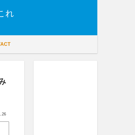
これ
TACT
み
1.26