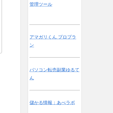
管理ツール
アマガリくん プロプラ
ン
パソコン転売副業ゆるて
ん
♪
儲かる情報：あべラボ