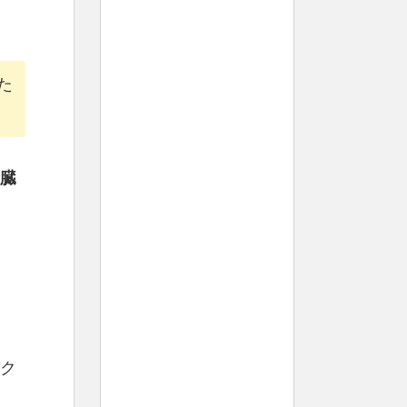
た
臓
ク