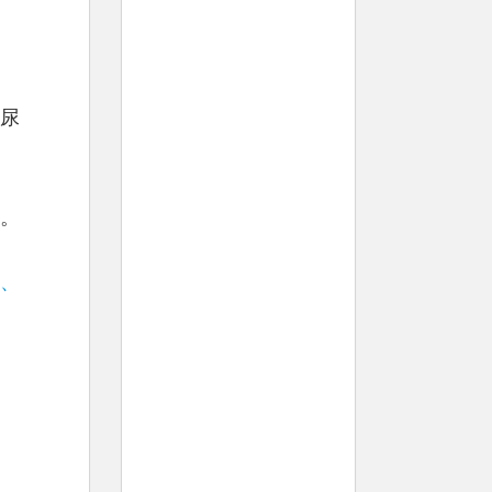
尿
。
、