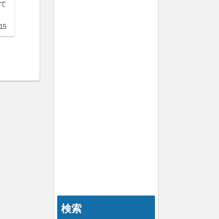
て
15
検索