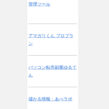
管理ツール
アマガリくん プロプラ
ン
パソコン転売副業ゆるて
ん
儲かる情報：あべラボ