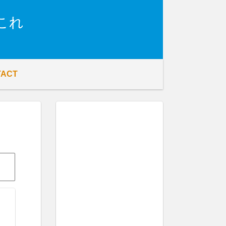
これ
TACT
し