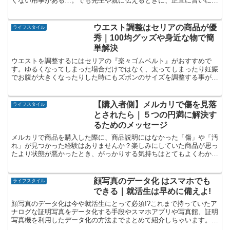
くない用事がある…。でも先生や親に伝えるときに、正直に言いにく
いことも多いものです。そんなとき役立つのが、自然でバレに...
ウエスト調整はセリアの商品が優
ライフスタイル
秀｜100均グッズや身近な物で簡
単解決
ウエストを調整するにはセリアの『楽々ゴムベルト』がおすすめで
す。ゆるくなってしまった場合だけではなく、太ってしまったり妊娠
でお腹が大きくなったりした時にもズボンのサイズを調整する事が出
来るんです!100均や身の回りにある便利グッズをご紹介♪
【購入者側】メルカリで傷を見落
ライフスタイル
とされたら｜５つの円満に解決す
るためのメッセージ
メルカリで商品を購入した際に、商品説明にはなかった「傷」や「汚
れ」が見つかった経験はありませんか？楽しみにしていた商品が思っ
たより状態が悪かったとき、がっかりする気持ちはとてもよくわかり
ます。そんなとき、どう出品者に伝えたら良いか悩む人も多...
顔写真のデータ化 はスマホでも
ライフスタイル
できる｜就活生は早めに備えよ!
顔写真のデータ化は今や就活生にとって必須!?これまで持っていたア
ナログな証明写真をデータ化する手段やスマホアプリや写真館、証明
写真機を利用したデータ化の方法までまとめて紹介しちゃいます。自
分をアピールする大事な証明写真のデータ化で就活に備えよ!