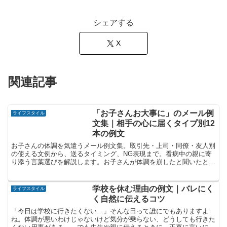
シェアする
X
関連記事
「お子さんお大事に」のメール例
ライフスタイル
文集｜相手の心に届くタイプ別12
本の例文
お子さんの体調を気遣うメール例文集。取引先・上司・同僚・友人別
の使える文例から、送るタイミング、NG表現まで。看病中の親に寄
り添う言葉選びを解説します。お子さんが体調を崩したと聞いたと
き、どんな言葉をかけたらいいのか迷いますよね。メールやL...
学校を休む理由の例文｜バレにく
ライフスタイル
く自然に伝えるコツ
「今日は学校に行きたくない…」そんな日って誰にでもありますよ
ね。体調が悪いわけじゃないけど気分が乗らない、どうしても行きた