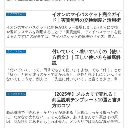
イオンのマイバスケット完全ガイ
ライフスタイル
ド｜実質無料の交換制度と活用術
イオンのマイバスケットに新色が3カラー登場しました♪さらに交換
や返却システムを利用することで「実質無料」でマイバスケットを使
えるんです!この記事では、マイバスケットの値段やサイズ、購入場
所などを徹底解説します。ぜひ、チェックしてくださいね!
付いていく・着いていくの【使い
ライフスタイル
方例文】｜正しい使い方を徹底解
説
「付いていく」って、日常でもよく使いますよね。でも「付く」とか
「従う」と何が違うのかって聞かれると、意外と説明しにくいんじゃ
ないでしょうか。例えば、「先生に付いていく」と言うときは、単に
後を歩くというより、学びながら行動を共にする感じがあり...
【2025年】メルカリで売れる！
ライフスタイル
商品説明テンプレート10選と書き
方のコツ
商品説明で「売れる」かどうかが決まる「写真はしっかり撮ったの
に、なかなか売れない…」そんな悩み、ありませんか？実はその原
因、商品説明にあるかもしれません。メルカリでは商品写真が最初の
アピールになる一方で、説明文は「購入するかどうか」を決める...