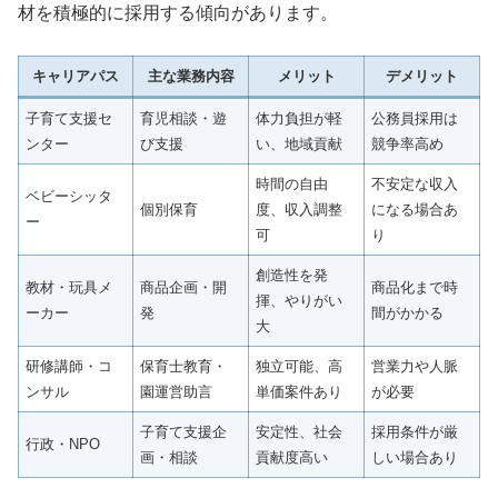
材を積極的に採用する傾向があります。
キャリアパス
主な業務内容
メリット
デメリット
子育て支援セ
育児相談・遊
体力負担が軽
公務員採用は
ンター
び支援
い、地域貢献
競争率高め
時間の自由
不安定な収入
ベビーシッタ
個別保育
度、収入調整
になる場合あ
ー
可
り
創造性を発
教材・玩具メ
商品企画・開
商品化まで時
揮、やりがい
ーカー
発
間がかかる
大
研修講師・コ
保育士教育・
独立可能、高
営業力や人脈
ンサル
園運営助言
単価案件あり
が必要
子育て支援企
安定性、社会
採用条件が厳
行政・NPO
画・相談
貢献度高い
しい場合あり