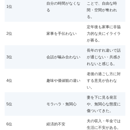
自分の時間がなくな
ことで、自由な時
1位
る
間・空間が奪われ
る。
定年後も家事に非協
2位
家事を手伝わない
力的な夫にイライラ
が募る。
長年のすれ違いで話
3位
会話が噛み合わない
が通じない・共感さ
れないと感じる。
老後の過ごし方に対
4位
趣味や価値観の違い
する意見が合わな
い。
妻を下に見る発言
5位
モラハラ・無関心
や、無関心な態度に
傷ついてきた。
夫の収入・年金では
6位
経済的不安
生活に不安がある。