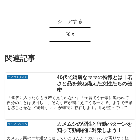
シェアする
X
関連記事
40代で綺麗なママの特徴とは｜若
ライフスタイル
さと品を兼ね備えた女性たちの秘
密
「40代に入ったらもう若く見られない」「子育てや仕事に追われて
自分のことは後回し…」そんな声が聞こえてくる一方で、まるで年齢
を感じさせない“綺麗なママ”が確実に存在します。肌が整っていて、
服装も洗練されている。そして何より、内側から自信と魅...
カメムシの習性と行動パターンを
ライフスタイル
知って効果的に対策しよう！
カメムシ罠のエサ選びに迷っていませんか？カメムシが寄りつく植