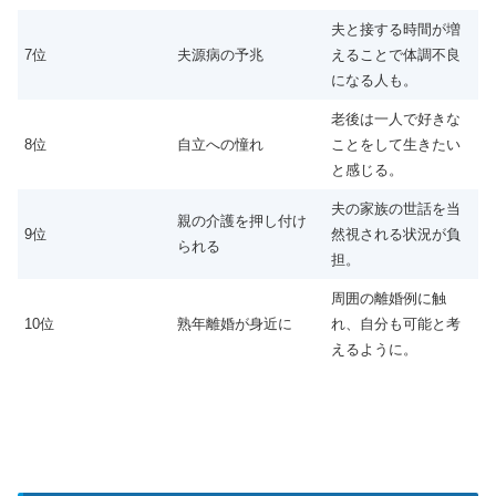
夫と接する時間が増
7位
夫源病の予兆
えることで体調不良
になる人も。
老後は一人で好きな
8位
自立への憧れ
ことをして生きたい
と感じる。
夫の家族の世話を当
親の介護を押し付け
9位
然視される状況が負
られる
担。
周囲の離婚例に触
10位
熟年離婚が身近に
れ、自分も可能と考
えるように。