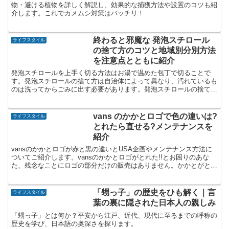
物・避ける植物を詳しく解説し、効果的な捕獲方法や設置のコツも紹
介します。これでカメムシ対策はバッチリ！
終わると邪魔な 発泡スチロール
ライフスタイル
の捨て方のコツと地域別分別方法
を注意点とともに紹介
発泡スチロールを上手く切る方法はお湯で温めた包丁で切ることで
す。発泡スチロールの捨て方は自治体によって異なり、汚れているも
のは洗ってからごみに出す必要があります。発泡スチロールの捨て方
のコツと地域別分別方法を注意点とともに紹介します。
vans のかかとロゴで色の違いは?
ライフスタイル
とれたら直せる?メンテナンスを
紹介
vansのかかとロゴが赤と黒の違いとUSA企画やメンテナンス方法に
ついてご紹介します。vansのかかとロゴがとれた!!とお困りのあな
た、残念なことにロゴの部分だけの販売はありません。かかとがとれ
たらシューグーで補修してみることをおすすめします。
「甥っ子」の歴史をひも解く｜言
ライフスタイル
葉の裏に隠された日本人の親しみ
「甥っ子」とは何か？平安から江戸、近代、現代に至るまでの呼称の
歴史を学び、日本語の奥深さを探ります。