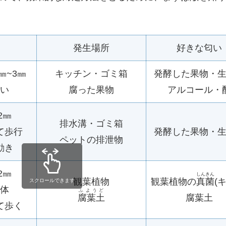
発生場所
好きな匂い
㎜~3㎜
キッチン・ゴミ箱
発酵した果物・
い
腐った果物
アルコール・
2㎜
排水溝・ゴミ箱
て歩行
発酵した果物・
ペットの排泄物
動き
2㎜
しんきん
観葉植物
観葉植物の
真菌
(
スクロールできます
体
ふようど
腐葉土
腐葉土
て歩く