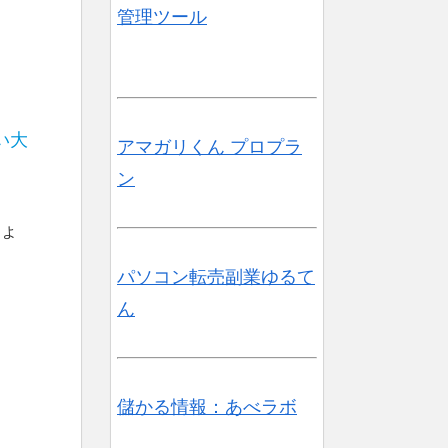
管理ツール
い大
アマガリくん プロプラ
ン
ょ
パソコン転売副業ゆるて
ん
儲かる情報：あべラボ