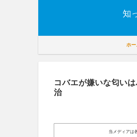
知
ホー
コバエが嫌いな匂いは
治
当メディアは