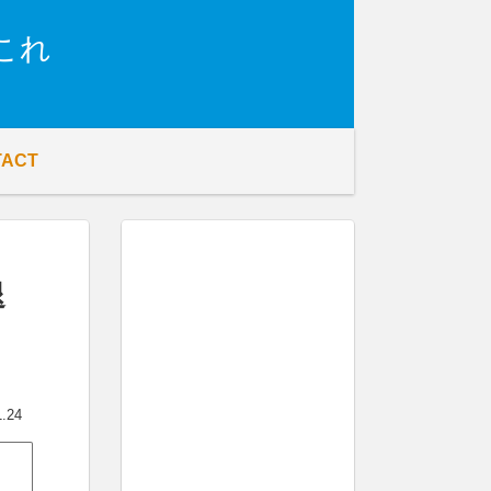
これ
TACT
退
1.24