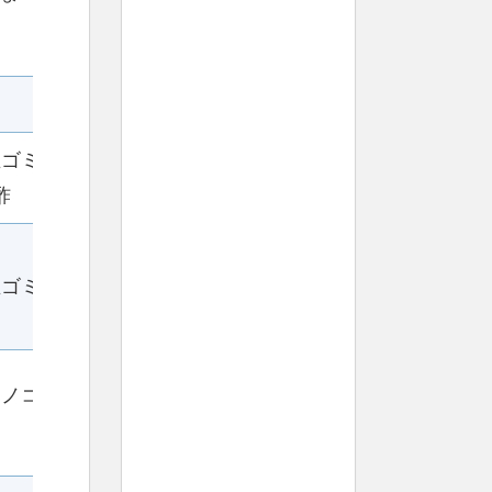
生ゴミ
酢
生ゴミ
キノコ)