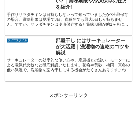
い?｜賞味期限や冷凍保存の仕方
を紹介!
手作りサラダチキンは日持ちしないって知っていましたか?冷蔵保存
の場合、賞味期限は夏場で3日、春秋冬でも最大5日しか持ちませ
ん。ですが、サラダチキンは冷凍保存すると賞味期限が約1ヶ月に延
びます♪上手な冷凍保存の仕方やおすすめの解凍方法をご紹介します!
部屋干し にはサーキュレーター
ライフスタイル
が大活躍｜洗濯物の速乾のコツを
解説
サーキュレーターの効率的な使い方や、扇風機との違い、モーターに
よる電気代比較など徹底解説いたします。花粉や黄砂、梅雨、真冬の
低い気温で、洗濯物を室内干しにする機会がたくさんありますよね。
ちっとも乾かない…とお悩みのあなた!是非ご一読ください!
スポンサーリンク