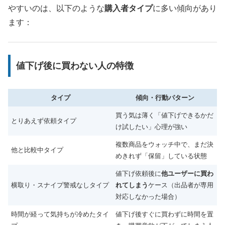
やすいのは、以下のような
購入者タイプ
に多い傾向があり
ます：
値下げ後に買わない人の特徴
タイプ
傾向・行動パターン
買う気は薄く「値下げできるかだ
とりあえず依頼タイプ
け試したい」心理が強い
複数商品をウォッチ中で、まだ決
他と比較中タイプ
めきれず「保留」している状態
値下げ依頼後に
他ユーザーに買わ
横取り・スナイプ警戒なしタイプ
れてしまう
ケース（出品者が専用
対応しなかった場合）
時間が経って気持ちが冷めたタイ
値下げ後すぐに買わずに時間を置