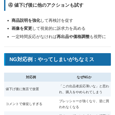
④ 値下げ後に他のアクションも試す
商品説明を強化
して再検討を促す
画像を変更
して視覚的に訴求力を高める
一定時間反応がなければ
再出品や価格調整
も視野に
NG対応例：やってしまいがちなミス
対応例
なぜNGか
「この出品者反応薄いな」と思わ
値下げ後に無言で放置
れ、購入をやめられてしまう
プレッシャーが強くなり、逆に買
コメントで催促しすぎる
われなくなる