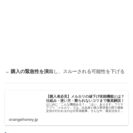
→
購入の緊急性を演出
し、スルーされる可能性を下げる
【購入者必見】メルカリの値下げ依頼機能とは？
仕組み・使い方・断られないコツまで徹底解説！
はじめに「こんな機能ある？」「はい、あります」フリマ
アプリ「メルカリ」では、出品者と購入希望者の間で価格
交渉が行われるのは日常茶飯事。そんな中、最近注目され
ているのが「値下げ依頼機能」です。従来のコメントによ
る交渉とは異なり、よりスマートに...
orangehoney.jp