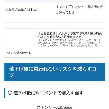
すぐに対応しないと、購入者の熱
出品者の反応が遅れた
が冷めてしまう
【出品者必見】メルカリで値下げ依頼が来た時の
ベストな対応方法と注意点まとめ
はじめにメルカリで商品を出品していると、必ずと言って
いいほど届くのが「値下げ依頼」。「応じるべきか」「ど
のくらいならOKか」「断っても大丈夫か」など、対応に悩
む出品者も多いのではないでしょうか。この記事では、値
下げ依頼が来たときの適切な判断...
orangehoney.jp
値下げ後に買われないリスクを減らすコ
ツ
① 値下げ後に即コメントで購入を促す
スポンサーAdSense