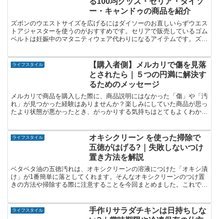
る100均グッズ・セリア・ダイソ
ー・キャンドゥの商品を紹介
ズボンのウエストサイズを広げるにはダイソーのお直しいらずウエス
トアジャスターを使うのがおすすめです。セリアで販売しているゴム
ベルトは妊娠中のマタニティウェア代わりになるアイテムです。ズボ
ンが入らないピンチの時に役に立つグッズをご紹介します。
【購入者側】メルカリで傷を見落
ライフスタイル
とされたら｜５つの円満に解決す
るためのメッセージ
メルカリで商品を購入した際に、商品説明にはなかった「傷」や「汚
れ」が見つかった経験はありませんか？楽しみにしていた商品が思っ
たより状態が悪かったとき、がっかりする気持ちはとてもよくわかり
ます。そんなとき、どう出品者に伝えたら良いか悩む人も多...
オキシクリーン を使った掃除で
ライフスタイル
五徳がはげる?｜失敗しないつけ
置き方法を解説
ベタベタ油の五徳汚れは、オキシクリーンの溶液につけた「オキシ漬
け」が1番簡単に落としてくれます。そんなオキシクリーンのつけ置
きの方法や掃除する際に注意することを今回まとめました。これで五
徳の油汚れとはおさらばできるので、是非試してみてください。
手作りサラダチキンは日持ちしな
ライフスタイル