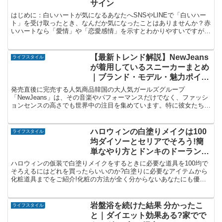
サイン
はじめに：白いハートが気になるあなたへSNSやLINEで「白いハー
ト」を受け取ったとき、なんだか気になったことはありませんか？赤
いハートなら「愛情」や「恋愛感情」を示すとわかりやすいですが、
白いハートは少しミステリアス。恋愛における白いハー...
【最新トレンド解説】NewJeans
ライフスタイル
が着用しているスニーカーまとめ
｜ブランド・モデル・魅力ポイン
ト
発売直後に完売する人気商品韓国の大人気ガールズグループ
「NewJeans」は、その音楽やパフォーマンスだけでなく、ファッシ
ョンセンスの高さでも世界中の注目を集めています。特に彼女たちが
着用するスニーカーは、発売直後に即完売することも多く、フ...
ハロウィンの白塗りメイクは100
ライフスタイル
均ダイソーとセリアでそろう!簡
単なやり方とドンキのドーランを
紹介
ハロウィンの仮装で白塗りメイクをするときに必要な道具を100均で
そろえるにはどれを買ったらいいのか?白塗りに必要なアイテムから
化粧道具までをご紹介!化粧の方法が全く分からないあなたにも優し
く化粧の方法を教えます。
岩盤浴を続けた結果 分かったこ
ライフスタイル
と｜ダイエット効果ある?家でで