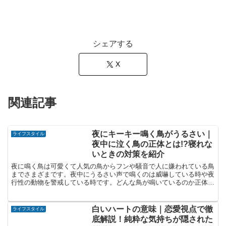
シェアする
X
関連記事
夜にキーキー鳴く鳥がうるさい｜
ライフスタイル
夜中に泣く鳥の正体とは!?寝れな
いときの対策を紹介
夜に鳴く鳥は可愛くて人気の鳥からフンや騒音で人に嫌われている鳥
までさまざまです。夜中にうるさい声で鳴くのは威嚇している時や夜
行性の動物を警戒している時です。どんな鳥が鳴いているのか正体が
わかると、これからは怖くなりますよ♪
白いハートの意味｜恋愛視点で徹
ライフスタイル
底解説！純粋な気持ちが隠された