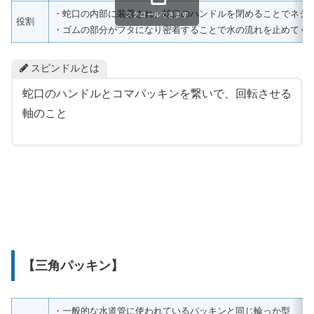
・蛇口の内部に装着され、蛇口のハンドルを閉めることでネジ
スクロールできます
役割
・ゴムの部分がフタになり密着することで水の流れを止めてく
スピンドルとは
蛇口のハンドルとコマパッキンを繋いで、回転させる
軸のこと
【三角パッキン】
・一般的な水道管に使われているパッキンと同じ輪っか型