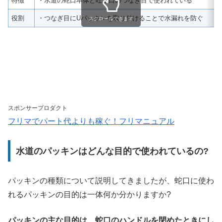
特徴
・水道の蛇口本体と吐水口のつなぎ目で使われている
役割
・つなぎ目にUパッキンを取り付けることで水漏れを防ぐ
スクロールできます
スポンサープロダクト
フリマでパート代よりも稼ぐ！フリマニュアル
水道のパッキンはどんな目的で使われているの?
パッキンの種類について説明してきましたが、蛇口に使わ
れるパッキンの目的は一体何か分かりますか?
パッキンの主な目的は、蛇口のハンドルを閉めたときにし