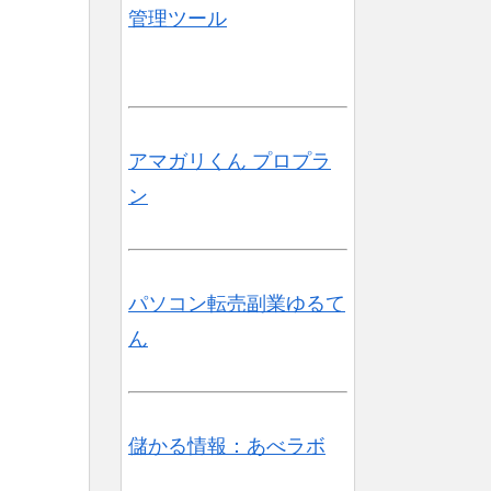
管理ツール
アマガリくん プロプラ
ン
パソコン転売副業ゆるて
ん
儲かる情報：あべラボ