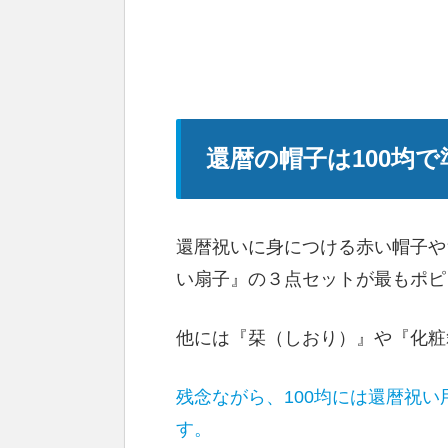
還暦の帽子は100均
還暦祝いに身につける赤い帽子や
い扇子』の３点セットが最もポピ
他には『栞（しおり）』や『化粧
残念ながら、100均には還暦祝
す。