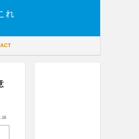
これ
TACT
意
1.16