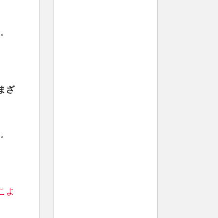
。
まざ
。
こよ