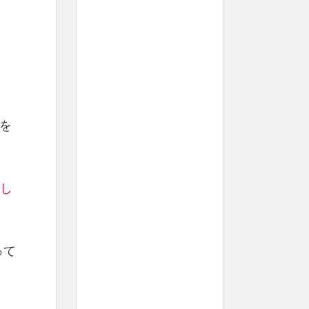
を
し
って