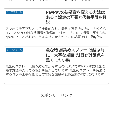
トがありますが、それ以上のメリットもあります。便利グッズもある
ので活用しましょう。
PayPayの決済音を変える方法は
ライフスタイル
ある？設定の可否と代替手段を解
説！
スマホ決済アプリとして圧倒的な利用者数を誇るPayPay。「ペイペ
イ♪」という独特な決済音が特徴的ですが、「この決済音、変えられ
ないの？」と感じたことはありませんか？この記事では、PayPayの
決済音を変更することが可能かどうか、その設定方...
急な時 黒染めスプレー は結ぶ前
ライフスタイル
に｜大事な場面で1日だけ髪色を
黒くしたい時
黒染めスプレーは髪を結んでからするのはダメです!バレずに綺麗に
隠す方法や売ってる場所を紹介しています♪黒染めスプレーを綺麗に
するコツや上手な落とし方で急な面接や就職活動の対策になります♪
メリットやデメリット、おすすめ商品もご紹介しています。
スポンサーリンク