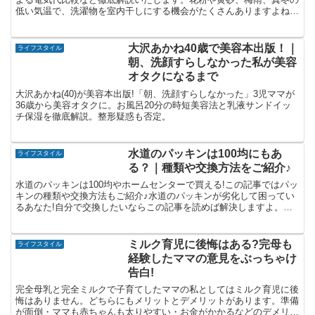
低い気温で、洗濯物を室内干しにする機会がたくさんありますよね。
ちっとも乾かない…とお悩みのあなた!是非ご一読ください!
大沢あかね40歳で美容本出版！｜
ライフスタイル
朝、洗顔すらしなかった私が美容
オタクになるまで
大沢あかね(40)が美容本出版!「朝、洗顔すらしなかった」3児ママが
36歳から美容オタクに。お風呂20分の時短美容法と乳液サンドイッ
チ保湿を徹底解説。整形疑惑も否定。
水道のパッキンは100均にもあ
ライフスタイル
る？｜種類や交換方法をご紹介♪
水道のパッキンは100均やホームセンターで買える!この記事ではパッ
キンの種類や交換方法もご紹介♪水道のパッキンが劣化して困ってい
るあなた!自分で交換したいならこの記事を読めば解決しますよ。パ
ッキンの交換目安や買うときの注意点も一緒に確認できます♪
ミルク育児に後悔はある?完母も
ライフスタイル
経験したママの意見をぶっちゃけ
告白!
完全母乳と完全ミルクで子育てしたママの私としてはミルク育児に後
悔はありません。どちらにもメリットとデメリットがあります。準備
が面倒・ママも赤ちゃんも太りやすい・お金がかかるなどのデメリッ