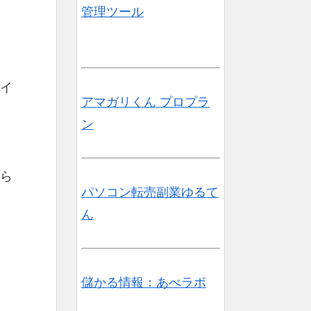
管理ツール
ザイ
アマガリくん プロプラ
ン
ら
パソコン転売副業ゆるて
ん
儲かる情報：あべラボ