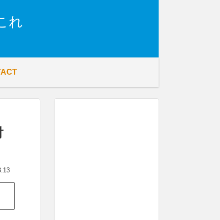
これ
TACT
付
3.13