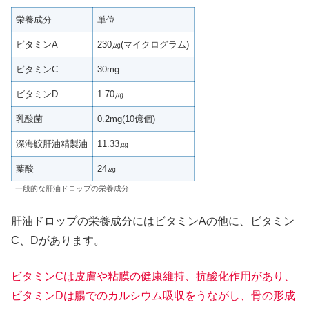
栄養成分
単位
ビタミンA
230㎍(マイクログラム)
ビタミンC
30mg
ビタミンD
1.70㎍
乳酸菌
0.2mg(10億個)
深海鮫肝油精製油
11.33㎍
葉酸
24㎍
一般的な肝油ドロップの栄養成分
肝油ドロップの栄養成分にはビタミンAの他に、ビタミン
C、Dがあります。
ビタミンCは皮膚や粘膜の健康維持、抗酸化作用があり、
ビタミンDは腸でのカルシウム吸収をうながし、骨の形成