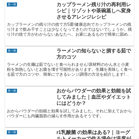
カップラーメン残り汁の再利用レ
食べ物
シピ｜リゾットや茶碗蒸しへ変身
させるアレンジレシピ
カップラーメンの残り汁の捨て方5選!健康志向でカップラーメンの残
り汁まで飲み干すことは少なくなってきたのではないでしょうか。残
り汁の捨て方がわからないあなたへ、お家にあるもので簡単に固める
ことできます。手っ取り早く固めたいなら断然固めてポイをおすすめ
します。
ラーメンの知らないと損する茹で
食べ物
方のコツ
ラーメンの生麺は茹でないと食べられません!原材料のかん水と小麦
粉を加熱しないとお腹を壊す可能性があります。生麺を美味しく食べ
る茹で方のコツや、簡単にできるレンジ調理の方法を紹介します!生
麺を使った通販で買えるおすすめラーメンも必見です♪
おからパウダーの効果と効能を試
食べ物
してみました｜血圧やダイエット
にはどうか？
おからパウダーの効能と効果を試してみました。それに加えておから
パウダーにも内臓脂肪の減らす作用があるそうです。
r1乳酸菌 の効果はある?｜ヨーグ
食べ物
ルトメーカーで作る場合は温度が