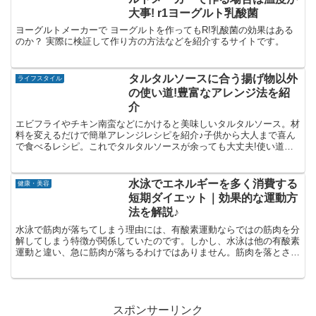
大事! r1ヨーグルト乳酸菌
ヨーグルトメーカーで ヨーグルトを作ってもR!乳酸菌の効果はある
のか？ 実際に検証して作り方の方法などを紹介するサイトです。
タルタルソースに合う揚げ物以外
ライフスタイル
の使い道!豊富なアレンジ法を紹
介
エビフライやチキン南蛮などにかけると美味しいタルタルソース。材
料を変えるだけで簡単アレンジレシピを紹介♪子供から大人まで喜ん
で食べるレシピ。これでタルタルソースが余っても大丈夫!使い道に
困らないレシピで美味しい食べ方を知ろう。
水泳でエネルギーを多く消費する
健康・美容
短期ダイエット｜効果的な運動方
法を解説♪
水泳で筋肉が落ちてしまう理由には、有酸素運動ならではの筋肉を分
解してしまう特徴が関係していたのです。しかし、水泳は他の有酸素
運動と違い、急に筋肉が落ちるわけではありません。筋肉を落とさな
いようにする効果的な運動方法などをご紹介していきます♪
スポンサーリンク