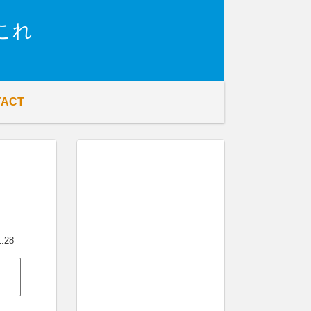
これ
TACT
1.28