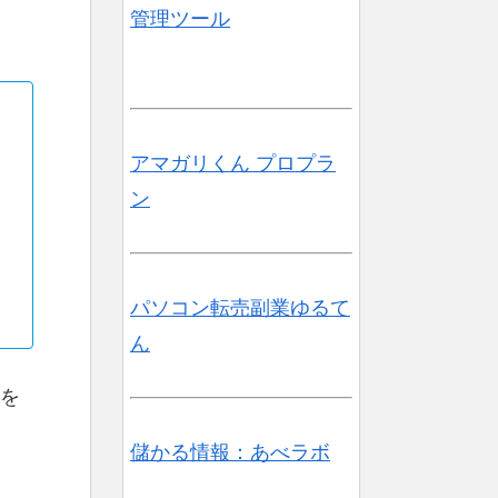
管理ツール
アマガリくん プロプラ
ン
パソコン転売副業ゆるて
ん
を
儲かる情報：あべラボ