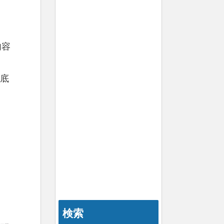
内容
底
検索