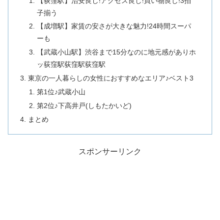
【荻窪駅】治安良し!アクセス良し!買い物良し!3拍
子揃う
【成増駅】家賃の安さが大きな魅力!24時間スーパ
ーも
【武蔵小山駅】渋谷まで15分なのに地元感がありホ
ッ荻窪駅荻窪駅荻窪駅
東京の一人暮らしの女性におすすめなエリア♪ベスト3
第1位♪武蔵小山
第2位♪下高井戸(しもたかいど)
まとめ
スポンサーリンク