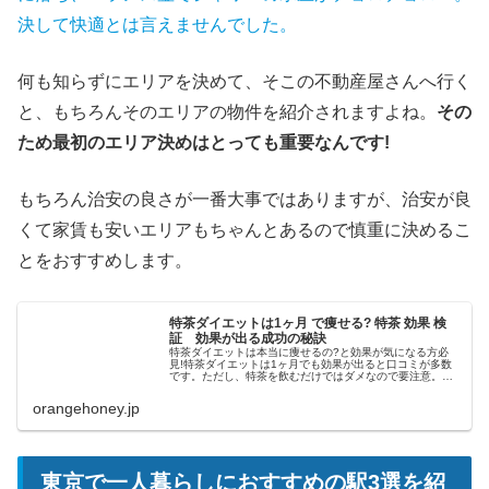
決して快適とは言えませんでした。
何も知らずにエリアを決めて、そこの不動産屋さんへ行く
と、もちろんそのエリアの物件を紹介されますよね。
その
ため最初のエリア決めはとっても重要なんです!
もちろん治安の良さが一番大事ではありますが、治安が良
くて家賃も安いエリアもちゃんとあるので慎重に決めるこ
とをおすすめします。
特茶ダイエットは1ヶ月 で痩せる? 特茶 効果 検
証 効果が出る成功の秘訣
特茶ダイエットは本当に痩せるの?と効果が気になる方必
見!特茶ダイエットは1ヶ月でも効果が出ると口コミが多数
です。ただし、特茶を飲むだけではダメなので要注意。効
果を出すための秘訣や特茶ダイエットのやり方を紹介する
のでぜひチェックして下さいね♪
orangehoney.jp
東京で一人暮らしにおすすめの駅3選を紹